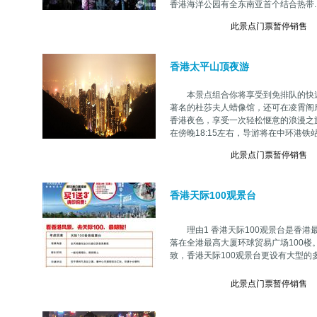
香港海洋公园有全东南亚首个结合热带....
此景点门票暂停销售
香港太平山顶夜游
本景点组合你将享受到免排队的快速
著名的杜莎夫人蜡像馆，还可在凌霄阁
香港夜色，享受一次轻松惬意的浪漫之旅。
在傍晚18:15左右，导游将在中环港铁站...
此景点门票暂停销售
香港天际100观景台
理由1 香港天际100观景台是香港最
落在全港最高大厦环球贸易广场100楼。
致，香港天际100观景台更设有大型
此景点门票暂停销售