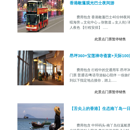
香港敞蓬观光巴士夜间游
费用包含 香港敞蓬巴士40分钟夜间游
咀海旁→文化中心→弥敦道→女人街) 详
人夜色 【行程安排】 ......
此景点门票暂停销售
昂坪360+宝莲禅寺斋宴+天际10
费用包含 行程中的交通用车 昂坪36
门票 普通话/粤语导游贴心陪伴 一份旅行
到以下指定地点接你，踏上......
此景点门票暂停销售
【舌尖上的香港】生态南丫岛一
费用包含 中环码头-南丫岛往返船票