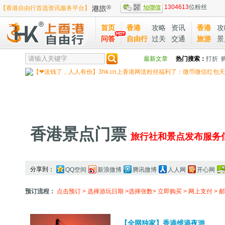
1304613
位粉丝
【香港自由行首选资讯服务平台】
首页
香港
攻略
资讯
香港
攻
问答
自由行
过关
交通
旅游
景
最新文章
热门搜索：
打折
香港景点门票
旅行社和景点发布服务
分享到：
QQ空间
新浪微博
腾讯微博
人人网
开心网
预订流程：
点击预订 > 选择游玩日期 >选择张数> 立即购买 > 网上支付 
【全网独家】香港维港夜游