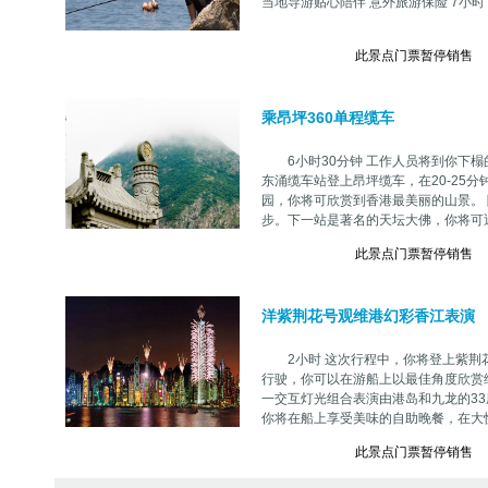
当地导游贴心陪伴 意外旅游保险 7小时 漫步
此景点门票暂停销售
乘昂坪360单程缆车
6小时30分钟 工作人员将到你下榻
东涌缆车站登上昂坪缆车，在20-25
园，你将可欣赏到香港最美丽的山景。
步。下一站是著名的天坛大佛，你将可近距
此景点门票暂停销售
洋紫荆花号观维港幻彩香江表演
2小时 这次行程中，你将登上紫荆花
行驶，你可以在游船上以最佳角度欣赏维
一交互灯光组合表演由港岛和九龙的3
你将在船上享受美味的自助晚餐，在大快朵颐
此景点门票暂停销售