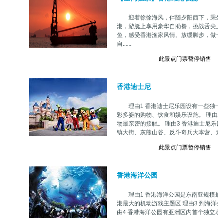
迎着徐徐海风，伴随夕阳西下，乘坐
港，游艇上享用豪华自助餐，挑战舌尖
鱼，感受香港渔家风情。放缓脚步，做一
自......
此景点门票暂停销售
香港迪士尼
理由1 香港迪士尼乐园设有一些独一
彩多姿的购物、饮食和娱乐设施。 理由
物最亲密的接触。 理由3 香港迪士尼
镇大街、灰熊山谷、反斗奇兵大本营、迷离
此景点门票暂停销售
香港海洋公园
理由1 香港海洋公园是东南亚规模最
港最大的机动游戏主题区 理由3 到海
由4 香港海洋公园有亚洲区内首个独立